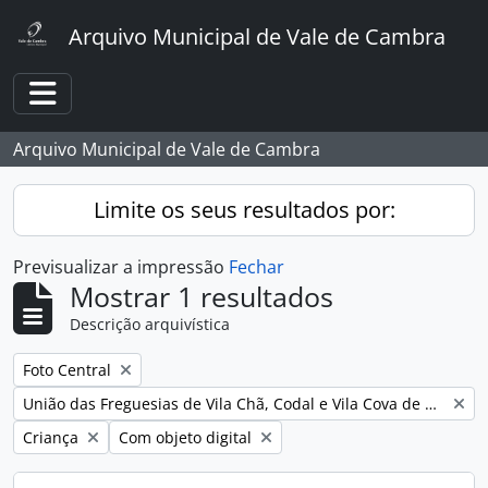
Skip to main content
Arquivo Municipal de Vale de Cambra
Toggle navigation
Arquivo Municipal de Vale de Cambra
Limite os seus resultados por:
Previsualizar a impressão
Fechar
Mostrar 1 resultados
Descrição arquivística
Remover filtro:
Foto Central
Remover filtro:
União das Freguesias de Vila Chã, Codal e Vila Cova de Perrinho
Remover filtro:
Remover filtro:
Criança
Com objeto digital