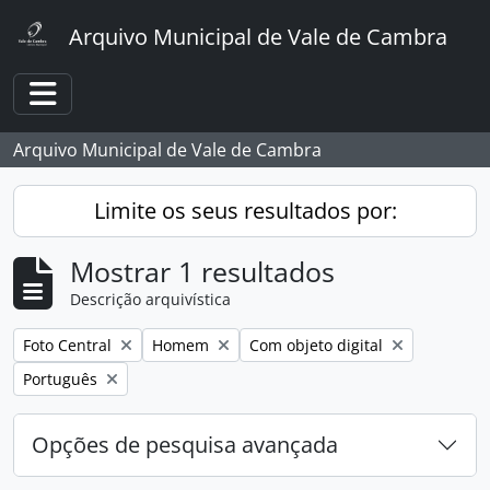
Skip to main content
Arquivo Municipal de Vale de Cambra
Toggle navigation
Arquivo Municipal de Vale de Cambra
Limite os seus resultados por:
Mostrar 1 resultados
Descrição arquivística
Remover filtro:
Remover filtro:
Remover filtro:
Foto Central
Homem
Com objeto digital
Remover filtro:
Português
Opções de pesquisa avançada