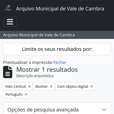
Skip to main content
Arquivo Municipal de Vale de Cambra
Toggle navigation
Arquivo Municipal de Vale de Cambra
Limite os seus resultados por:
Previsualizar a impressão
Fechar
Mostrar 1 resultados
Descrição arquivística
Remover filtro:
Remover filtro:
Remover filtro:
Foto Central
Mulher
Com objeto digital
Remover filtro:
Português
Opções de pesquisa avançada