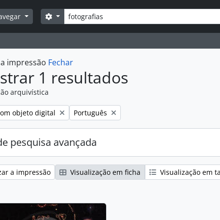
Pesquisar
Opções de busca
avegar
r a impressão
Fechar
trar 1 resultados
ão arquivística
:
emover filtro:
Remover filtro:
om objeto digital
Português
e pesquisa avançada
zar a impressão
Visualização em ficha
Visualização em t