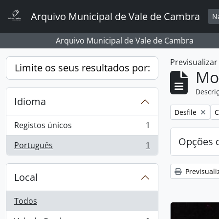
Skip to main content
Arquivo Municipal de Vale de Cambra
N
Arquivo Municipal de Vale de Cambra
Previsualiza
Limite os seus resultados por:
Mos
Descriç
Idioma
Remover filtro
R
Desfile
C
Registos únicos
1
, 1 resultados
Opções d
Português
1
, 1 resultados
Previsuali
Local
Todos