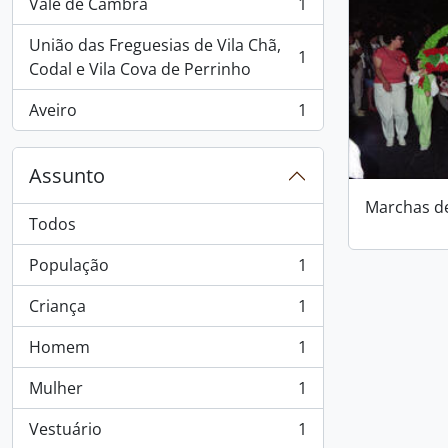
Vale de Cambra
1
, 1 resultados
União das Freguesias de Vila Chã,
1
, 1 resultados
Codal e Vila Cova de Perrinho
Aveiro
1
, 1 resultados
Assunto
Marchas d
Todos
População
1
, 1 resultados
Criança
1
, 1 resultados
Homem
1
, 1 resultados
Mulher
1
, 1 resultados
Vestuário
1
, 1 resultados