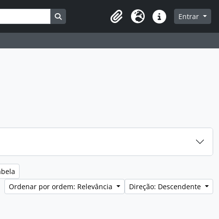
Busque na página de navegação
Entrar
Clipboard
Idioma
Ligações rápidas
abela
Ordenar por ordem: Relevância
Direção: Descendente