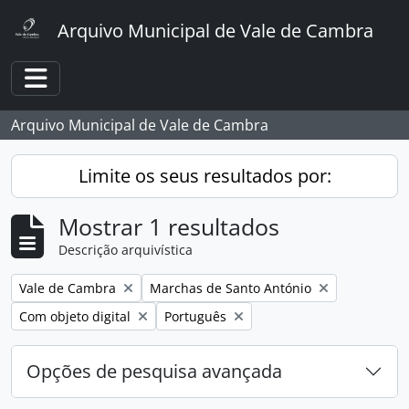
Skip to main content
Arquivo Municipal de Vale de Cambra
Toggle navigation
Arquivo Municipal de Vale de Cambra
Limite os seus resultados por:
Mostrar 1 resultados
Descrição arquivística
Remover filtro:
Remover filtro:
Vale de Cambra
Marchas de Santo António
Remover filtro:
Remover filtro:
Com objeto digital
Português
Opções de pesquisa avançada