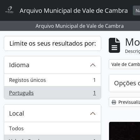
Skip to main content
Arquivo Municipal de Vale de Cambra
N
Arquivo Municipal de Vale de Cambra
Mos
Limite os seus resultados por:
Descriç
Idioma
Remover filtro
Vale de Camb
Registos únicos
1
Opções d
, 1 resultados
Português
1
, 1 resultados
Previsuali
Local
Todos