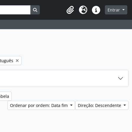
Busque na página de navegação
Entrar
Clipboard
Idioma
Ligações rápidas
over filtro:
tuguês
abela
Ordenar por ordem: Data fim
Direção: Descendente