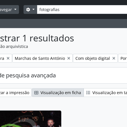
Pesquisar
Opções de busca
avegar
trar 1 resultados
ão arquivística
:
Remover filtro:
Remover filtro:
Rem
ra
Marchas de Santo António
Com objeto digital
Por
e pesquisa avançada
zar a impressão
Visualização em ficha
Visualização em t