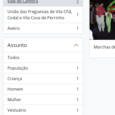
Vale de Cambra
1
, 1 resultados
União das Freguesias de Vila Chã,
1
, 1 resultados
Codal e Vila Cova de Perrinho
Aveiro
1
, 1 resultados
Assunto
Marchas d
Todos
População
1
, 1 resultados
Criança
1
, 1 resultados
Homem
1
, 1 resultados
Mulher
1
, 1 resultados
Vestuário
1
, 1 resultados