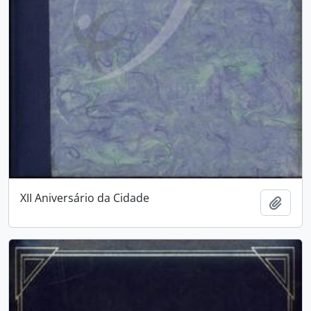
XII Aniversário da Cidade
Adici