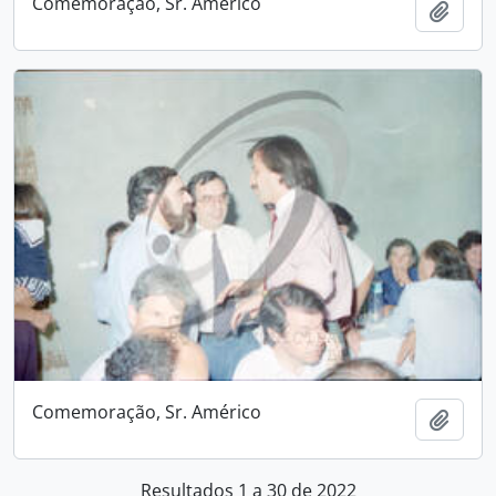
Comemoração, Sr. Américo
Adici
Comemoração, Sr. Américo
Adici
Resultados 1 a 30 de 2022