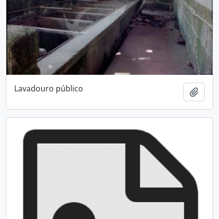
Lavadouro público
Adici