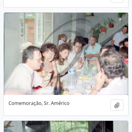
Comemoração, Sr. Américo
Adici