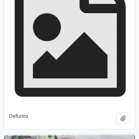
Defunto
Adici