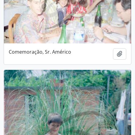
Comemoração, Sr. Américo
Adici