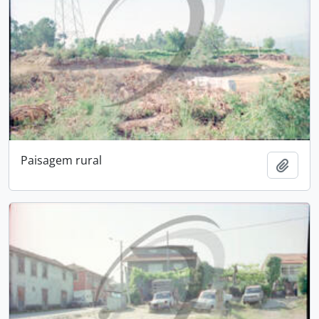
Paisagem rural
Adici