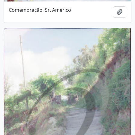
Comemoração, Sr. Américo
Adici