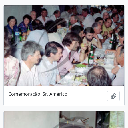
Comemoração, Sr. Américo
Adici