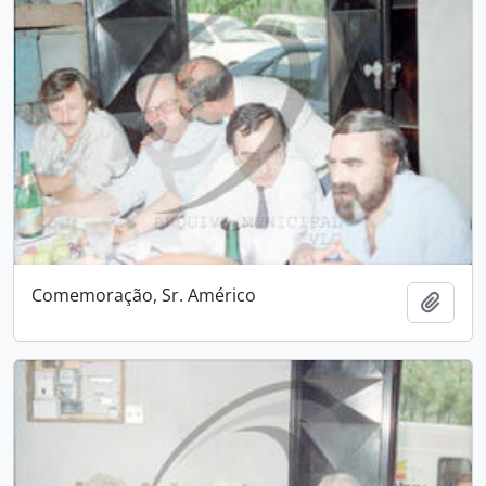
Comemoração, Sr. Américo
Adici