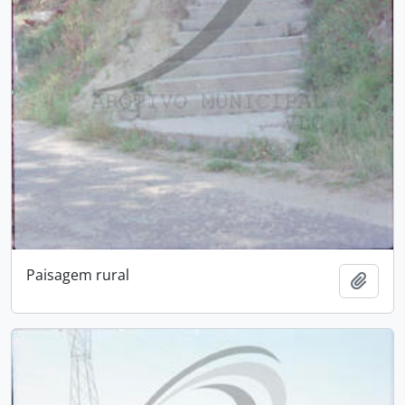
Paisagem rural
Adici