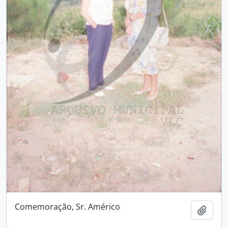
Comemoração, Sr. Américo
Adici