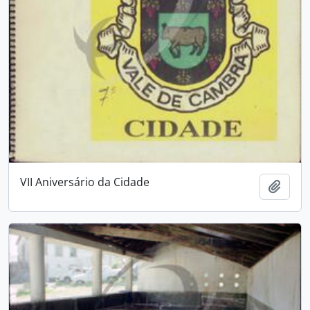
VII Aniversário da Cidade
Adici