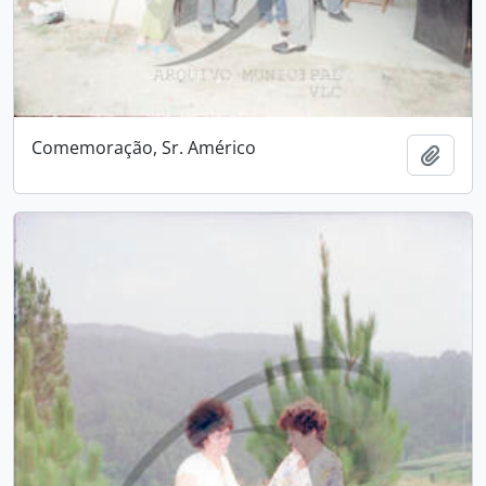
Comemoração, Sr. Américo
Adici