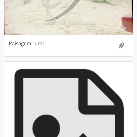
Paisagem rural
Adici