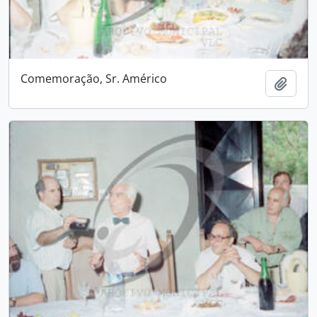
Comemoração, Sr. Américo
Adici