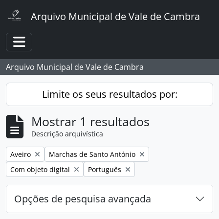
Skip to main content
Arquivo Municipal de Vale de Cambra
Toggle navigation
Arquivo Municipal de Vale de Cambra
Limite os seus resultados por:
Mostrar 1 resultados
Descrição arquivística
Remover filtro:
Remover filtro:
Aveiro
Marchas de Santo António
Remover filtro:
Remover filtro:
Com objeto digital
Português
Opções de pesquisa avançada