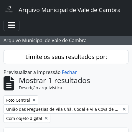
Skip to main content
Arquivo Municipal de Vale de Cambra
Toggle navigation
Arquivo Municipal de Vale de Cambra
Limite os seus resultados por:
Previsualizar a impressão
Fechar
Mostrar 1 resultados
Descrição arquivística
Remover filtro:
Foto Central
Remover filtro:
União das Freguesias de Vila Chã, Codal e Vila Cova de Perrinho
Remover filtro:
Com objeto digital