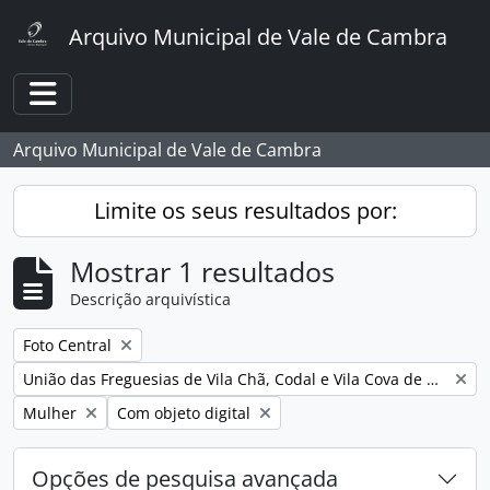
Skip to main content
Arquivo Municipal de Vale de Cambra
Toggle navigation
Arquivo Municipal de Vale de Cambra
Limite os seus resultados por:
Mostrar 1 resultados
Descrição arquivística
Remover filtro:
Foto Central
Remover filtro:
União das Freguesias de Vila Chã, Codal e Vila Cova de Perrinho
Remover filtro:
Remover filtro:
Mulher
Com objeto digital
Opções de pesquisa avançada