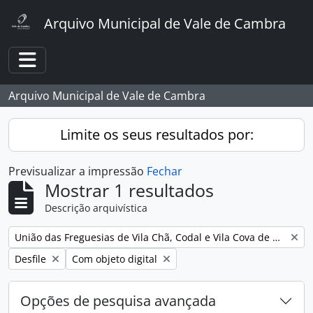
Skip to main content
Arquivo Municipal de Vale de Cambra
Toggle navigation
Arquivo Municipal de Vale de Cambra
Limite os seus resultados por:
Previsualizar a impressão
Fechar
Mostrar 1 resultados
Descrição arquivística
Remover filtro:
União das Freguesias de Vila Chã, Codal e Vila Cova de Perrinho
Remover filtro:
Remover filtro:
Desfile
Com objeto digital
Opções de pesquisa avançada