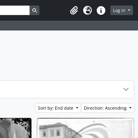
Search in browse page
Log in
Clipboard
Language
Quick links
Sort by: End date
Direction: Ascending