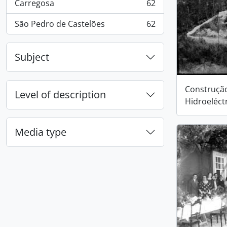
Carregosa
62
, 62 results
São Pedro de Castelões
62
, 62 results
Subject
Construção
Level of description
Hidroeléct
Media type