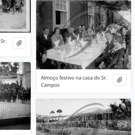
Sr.
Add to clipboard
Almoço festivo na casa do Sr.
Add t
Campos