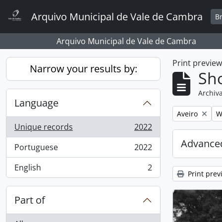
Skip to main content
Arquivo Municipal de Vale de Cambra
B
Arquivo Municipal de Vale de Cambra
Print previe
Narrow your results by:
Sho
Archiva
Language
Remove filter:
R
Aveiro
W
Unique records
2022
, 2022 results
Advanced
Portuguese
2022
, 2022 results
English
2
, 2 results
Print prev
Part of