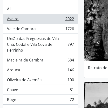
All
Aveiro
2022
, 2022 results
Vale de Cambra
1726
, 1726 results
União das Freguesias de Vila
Chã, Codal e Vila Cova de
797
, 797 results
Perrinho
Macieira de Cambra
684
, 684 results
Retrato de
Arouca
146
, 146 results
Oliveira de Azeméis
100
, 100 results
Chave
81
, 81 results
Rôge
72
, 72 results