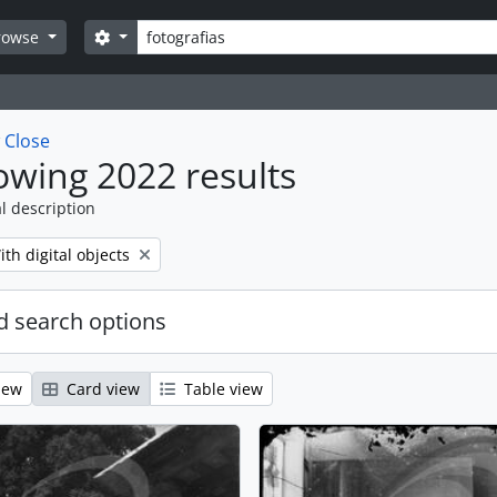
Search
Search options
rowse
w
Close
wing 2022 results
l description
emove filter:
ith digital objects
 search options
iew
Card view
Table view