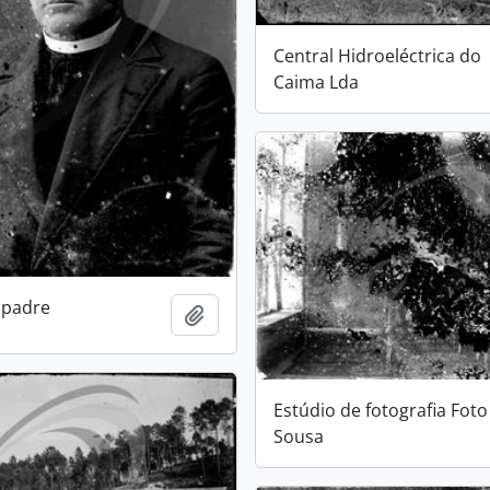
Central Hidroeléctrica do
Caima Lda
 padre
Add to clipboard
Estúdio de fotografia Foto
Sousa