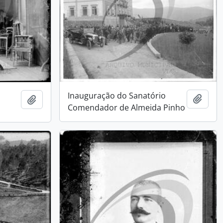
Inauguração do Sanatório
Add t
Add to clipboard
Comendador de Almeida Pinho