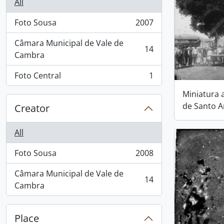
All
Foto Sousa
2007
, 2007 results
Câmara Municipal de Vale de
14
, 14 results
Cambra
Foto Central
1
, 1 results
Miniatura 
de Santo A
Creator
All
Foto Sousa
2008
, 2008 results
Câmara Municipal de Vale de
14
, 14 results
Cambra
Place