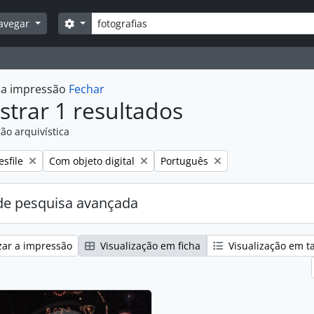
Pesquisar
Opções de busca
avegar
r a impressão
Fechar
trar 1 resultados
ão arquivística
:
emover filtro:
Remover filtro:
Remover filtro:
esfile
Com objeto digital
Português
e pesquisa avançada
zar a impressão
Visualização em ficha
Visualização em t