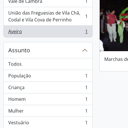
Vale de Cambra
1
, 1 resultados
União das Freguesias de Vila Chã,
1
, 1 resultados
Codal e Vila Cova de Perrinho
Aveiro
1
, 1 resultados
Assunto
Marchas d
Todos
População
1
, 1 resultados
Criança
1
, 1 resultados
Homem
1
, 1 resultados
Mulher
1
, 1 resultados
Vestuário
1
, 1 resultados