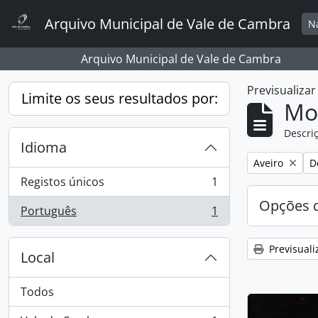
Skip to main content
Arquivo Municipal de Vale de Cambra
N
Arquivo Municipal de Vale de Cambra
Previsualiza
Limite os seus resultados por:
Mos
Descriç
Idioma
Remover filtro
R
Aveiro
D
Registos únicos
1
, 1 resultados
Opções d
Português
1
, 1 resultados
Previsuali
Local
Todos