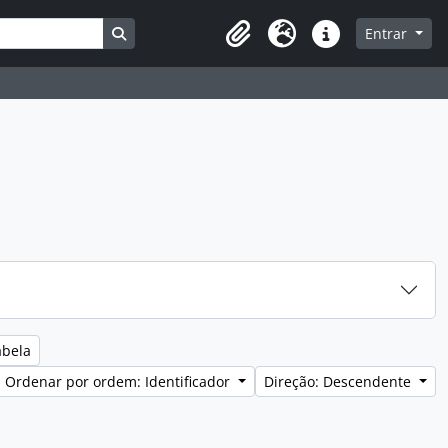
Busque na página de navegação
Entrar
Clipboard
Idioma
Ligações rápidas
abela
Ordenar por ordem: Identificador
Direção: Descendente