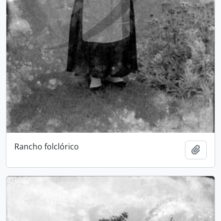
Rancho folclórico
Adici