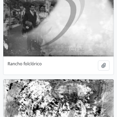
Rancho folclórico
Adici