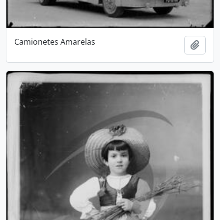
Camionetes Amarelas
Adici