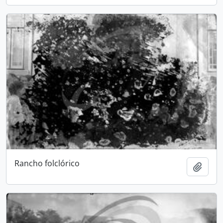
Rancho folclórico
Adici