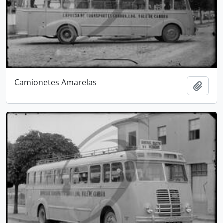
Camionetes Amarelas
Adici