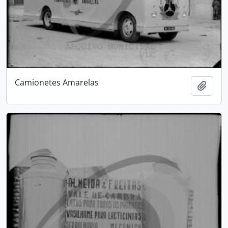
Camionetes Amarelas
Adici