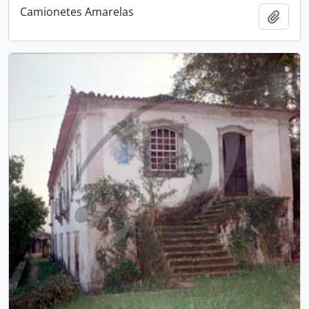
Camionetes Amarelas
Adici