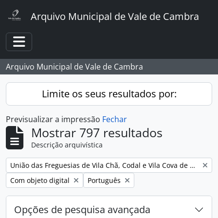
Skip to main content
Arquivo Municipal de Vale de Cambra
Toggle navigation
Arquivo Municipal de Vale de Cambra
Limite os seus resultados por:
Previsualizar a impressão
Fechar
Mostrar 797 resultados
Descrição arquivística
Remover filtro:
União das Freguesias de Vila Chã, Codal e Vila Cova de Perrinho
Remover filtro:
Remover filtro:
Com objeto digital
Português
Opções de pesquisa avançada