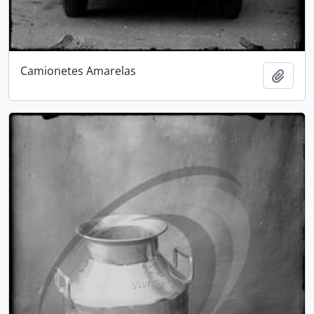
Camionetes Amarelas
Adici