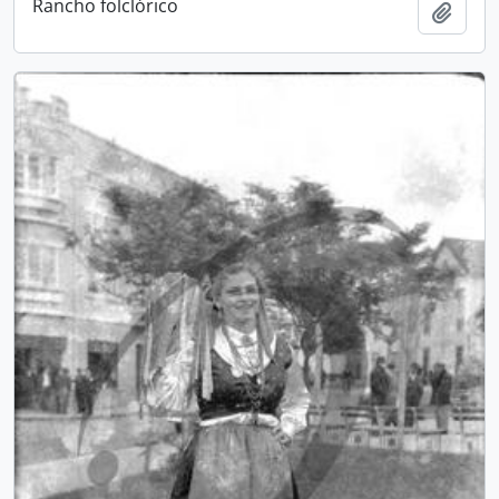
Rancho folclórico
Adici