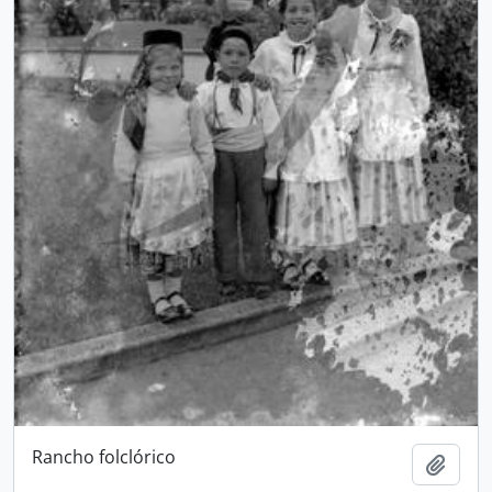
Rancho folclórico
Adici