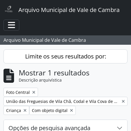
Skip to main content
Arquivo Municipal de Vale de Cambra
Toggle navigation
Arquivo Municipal de Vale de Cambra
Limite os seus resultados por:
Mostrar 1 resultados
Descrição arquivística
Remover filtro:
Foto Central
Remover filtro:
União das Freguesias de Vila Chã, Codal e Vila Cova de Perrinho
Remover filtro:
Remover filtro:
Criança
Com objeto digital
Opções de pesquisa avançada