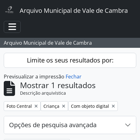
Skip to main content
Arquivo Municipal de Vale de Cambra
Toggle navigation
Arquivo Municipal de Vale de Cambra
Limite os seus resultados por:
Previsualizar a impressão
Fechar
Mostrar 1 resultados
Descrição arquivística
Remover filtro:
Remover filtro:
Remover filtro:
Foto Central
Criança
Com objeto digital
Opções de pesquisa avançada