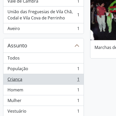
Vale de Cambra
1
, 1 resultados
União das Freguesias de Vila Chã,
1
, 1 resultados
Codal e Vila Cova de Perrinho
Aveiro
1
, 1 resultados
Assunto
Marchas d
Todos
População
1
, 1 resultados
Criança
1
, 1 resultados
Homem
1
, 1 resultados
Mulher
1
, 1 resultados
Vestuário
1
, 1 resultados