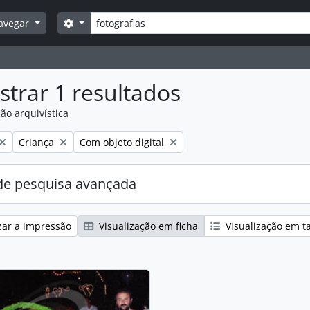
Pesquisar
Opções de busca
avegar
trar 1 resultados
ão arquivística
:
Remover filtro:
Remover filtro:
Criança
Com objeto digital
e pesquisa avançada
zar a impressão
Visualização em ficha
Visualização em t