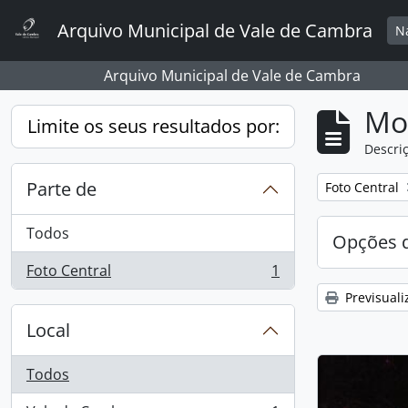
Skip to main content
Arquivo Municipal de Vale de Cambra
N
Arquivo Municipal de Vale de Cambra
Mos
Limite os seus resultados por:
Descriç
Parte de
Remover filtro
Foto Central
Todos
Opções d
Foto Central
1
, 1 resultados
Previsuali
Local
Todos