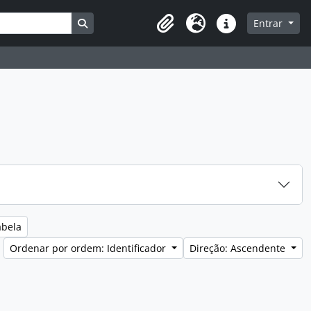
Busque na página de navegação
Entrar
Clipboard
Idioma
Ligações rápidas
abela
Ordenar por ordem: Identificador
Direção: Ascendente