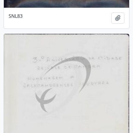
SNL83
Adici