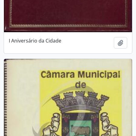
I Aniversário da Cidade
Adici