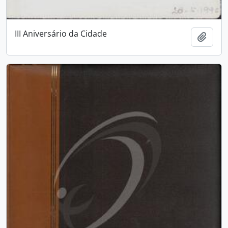
III Aniversário da Cidade
Adici