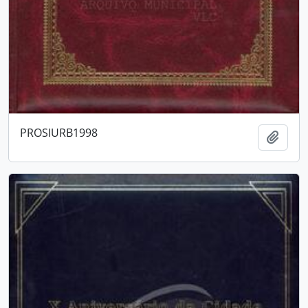
PROSIURB1998
Adici