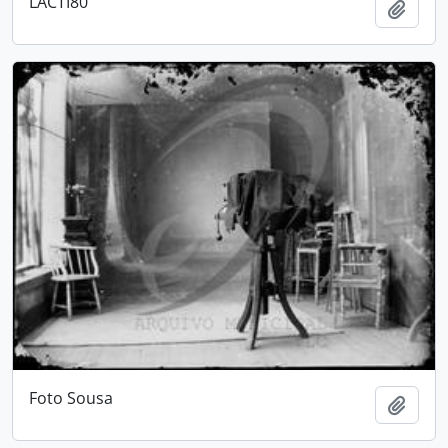
LACTI80
Adici
Foto Sousa
Adici