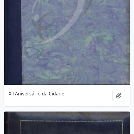
XII Aniversário da Cidade
Adici