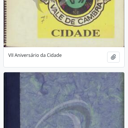
VII Aniversário da Cidade
Adici