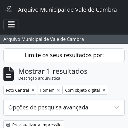
Skip to main content
Arquivo Municipal de Vale de Cambra
Toggle navigation
Arquivo Municipal de Vale de Cambra
Limite os seus resultados por:
Mostrar 1 resultados
Descrição arquivística
Remover filtro:
Remover filtro:
Remover filtro:
Foto Central
Homem
Com objeto digital
Opções de pesquisa avançada
Previsualizar a impressão