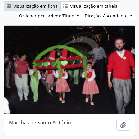
Visualização em ficha
Visualização em tabela
Ordenar por ordem: Título
Direção: Ascendente
Marchas de Santo António
Adici