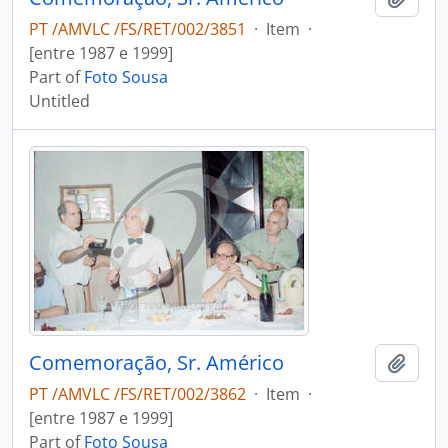
PT /AMVLC /FS/RET/002/3851
·
Item
·
[entre 1987 e 1999]
Part of
Foto Sousa
Untitled
Comemoração, Sr. Américo
Add t
PT /AMVLC /FS/RET/002/3862
·
Item
·
[entre 1987 e 1999]
Part of
Foto Sousa