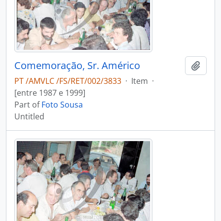
Comemoração, Sr. Américo
Add t
PT /AMVLC /FS/RET/002/3833
·
Item
·
[entre 1987 e 1999]
Part of
Foto Sousa
Untitled