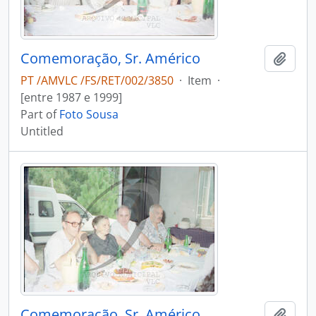
Comemoração, Sr. Américo
Add t
PT /AMVLC /FS/RET/002/3850
·
Item
·
[entre 1987 e 1999]
Part of
Foto Sousa
Untitled
Comemoração, Sr. Américo
Add t