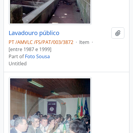
Lavadouro público
Add t
PT /AMVLC /FS/PAT/003/3872
·
Item
·
[entre 1987 e 1999]
Part of
Foto Sousa
Untitled