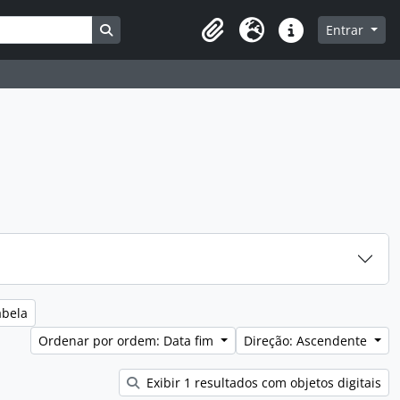
Busque na página de navegação
Entrar
Clipboard
Idioma
Ligações rápidas
abela
Ordenar por ordem: Data fim
Direção: Ascendente
Exibir 1 resultados com objetos digitais