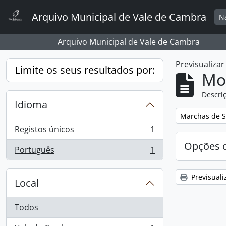
Skip to main content
Arquivo Municipal de Vale de Cambra
N
Arquivo Municipal de Vale de Cambra
Previsualiza
Limite os seus resultados por:
Mos
Descriç
Idioma
Remover filtro
Marchas de S
Registos únicos
1
, 1 resultados
Opções d
Português
1
, 1 resultados
Previsuali
Local
Todos