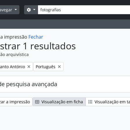
Pesquisar
Opções de busca
avegar
r a impressão
Fechar
trar 1 resultados
ão arquivística
:
Remover filtro:
anto António
Português
e pesquisa avançada
zar a impressão
Visualização em ficha
Visualização em t