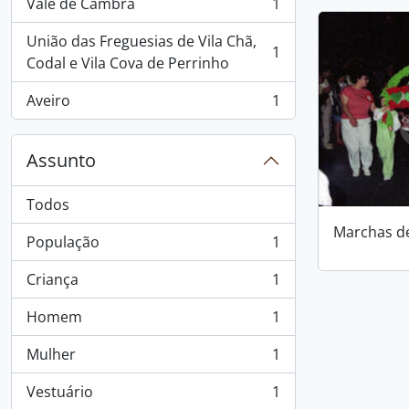
Vale de Cambra
1
, 1 resultados
União das Freguesias de Vila Chã,
1
, 1 resultados
Codal e Vila Cova de Perrinho
Aveiro
1
, 1 resultados
Assunto
Todos
Marchas d
População
1
, 1 resultados
Criança
1
, 1 resultados
Homem
1
, 1 resultados
Mulher
1
, 1 resultados
Vestuário
1
, 1 resultados