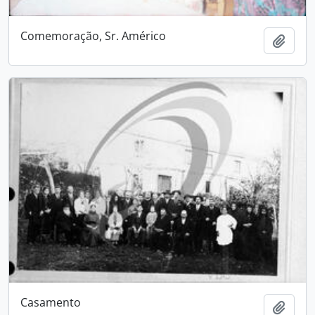
Comemoração, Sr. Américo
Add t
Casamento
Add t