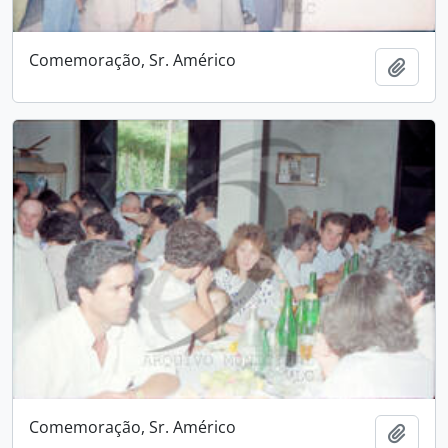
Comemoração, Sr. Américo
Add t
Comemoração, Sr. Américo
Add t