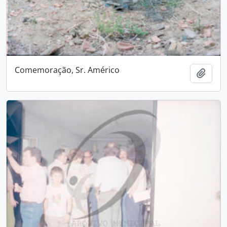
Comemoração, Sr. Américo
Add t