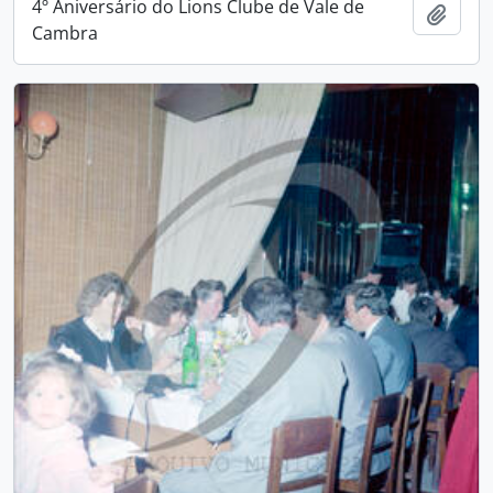
4º Aniversário do Lions Clube de Vale de
Add t
Cambra