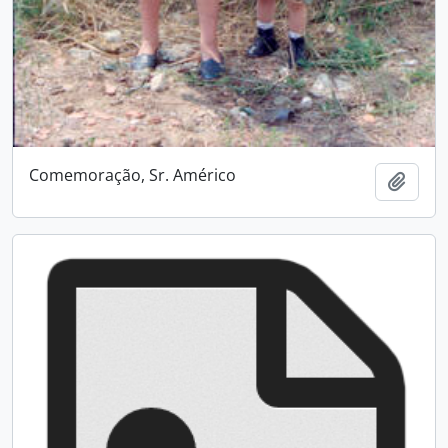
Comemoração, Sr. Américo
Add t