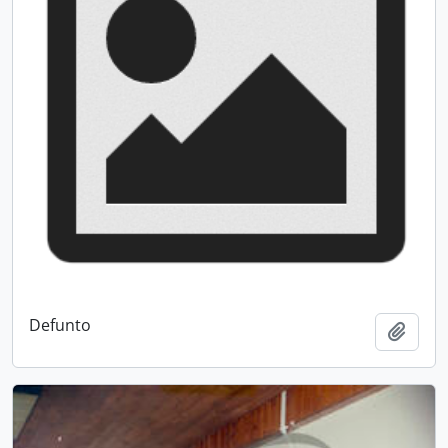
Defunto
Add t