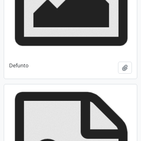
Defunto
Add t