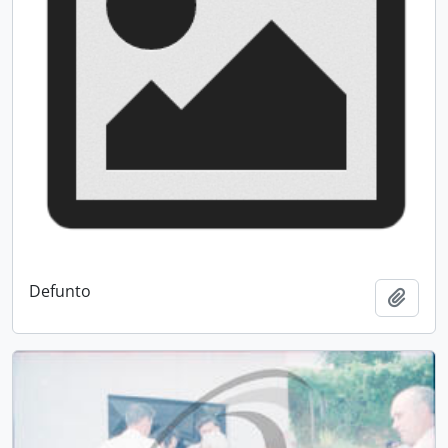
Defunto
Add t