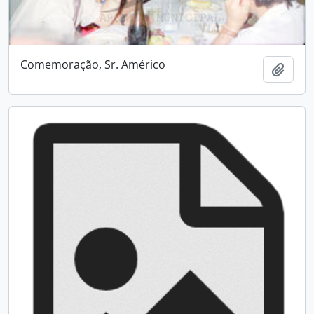
Comemoração, Sr. Américo
Add t