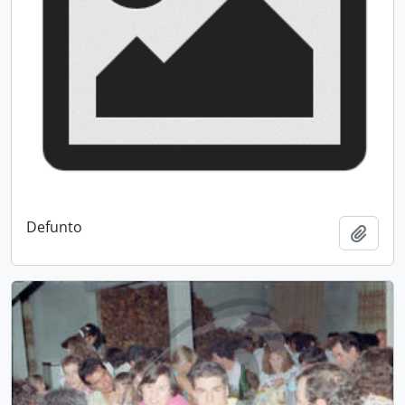
Defunto
Add t