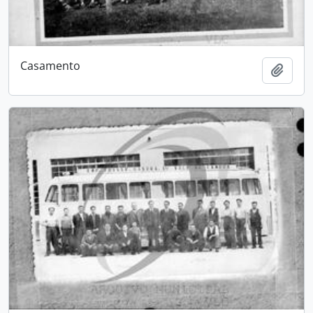
Casamento
Add t