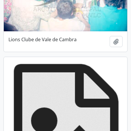
Lions Clube de Vale de Cambra
Add t