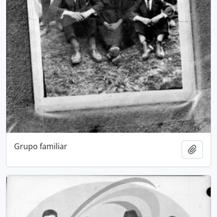
Grupo familiar
Add t