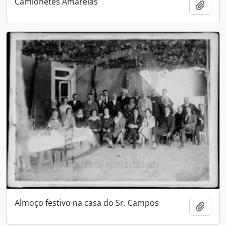
Camionetes Amarelas
Adici
Almoço festivo na casa do Sr. Campos
Adici