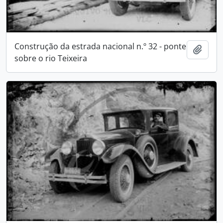
Construção da estrada nacional n.º 32 - ponte
Adici
sobre o rio Teixeira