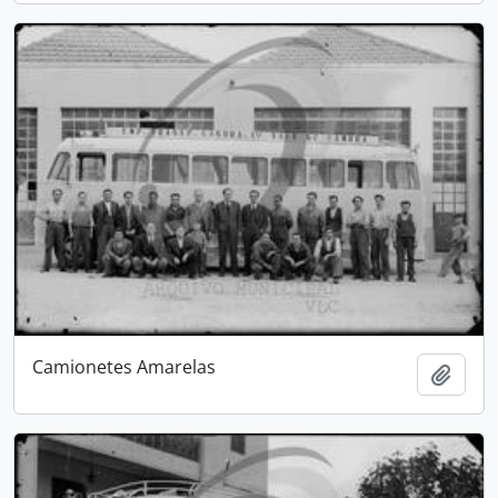
Camionetes Amarelas
Adici