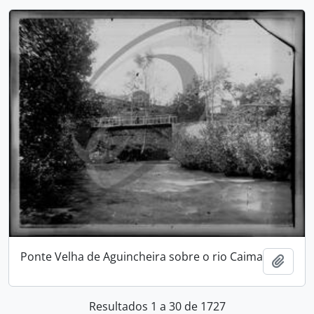
Ponte Velha de Aguincheira sobre o rio Caima
Adici
Resultados 1 a 30 de 1727