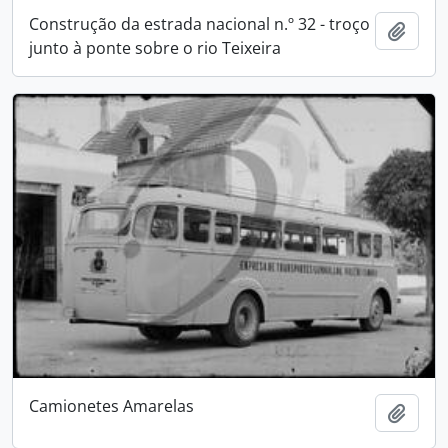
Construção da estrada nacional n.º 32 - troço
Adici
junto à ponte sobre o rio Teixeira
Camionetes Amarelas
Adici