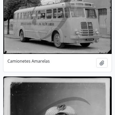
Camionetes Amarelas
Adici