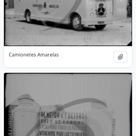
Camionetes Amarelas
Adici