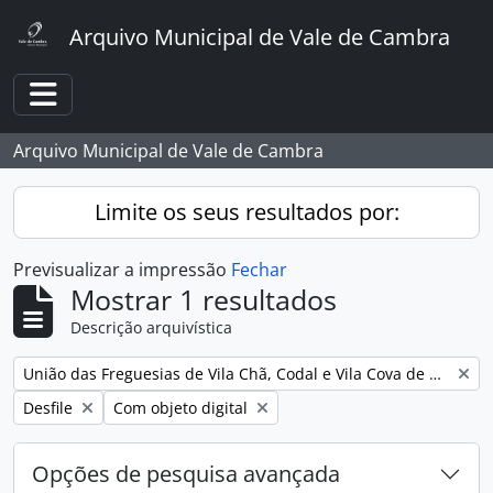
Skip to main content
Arquivo Municipal de Vale de Cambra
Toggle navigation
Arquivo Municipal de Vale de Cambra
Limite os seus resultados por:
Previsualizar a impressão
Fechar
Mostrar 1 resultados
Descrição arquivística
Remover filtro:
União das Freguesias de Vila Chã, Codal e Vila Cova de Perrinho
Remover filtro:
Remover filtro:
Desfile
Com objeto digital
Opções de pesquisa avançada