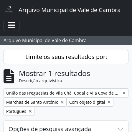
Skip to main content
Arquivo Municipal de Vale de Cambra
Toggle navigation
Arquivo Municipal de Vale de Cambra
Limite os seus resultados por:
Mostrar 1 resultados
Descrição arquivística
Remover filtro:
União das Freguesias de Vila Chã, Codal e Vila Cova de Perrinho
Remover filtro:
Remover filtro:
Marchas de Santo António
Com objeto digital
Remover filtro:
Português
Opções de pesquisa avançada