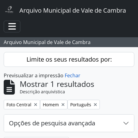
Skip to main content
Arquivo Municipal de Vale de Cambra
Toggle navigation
Arquivo Municipal de Vale de Cambra
Limite os seus resultados por:
Previsualizar a impressão
Fechar
Mostrar 1 resultados
Descrição arquivística
Remover filtro:
Remover filtro:
Remover filtro:
Foto Central
Homem
Português
Opções de pesquisa avançada