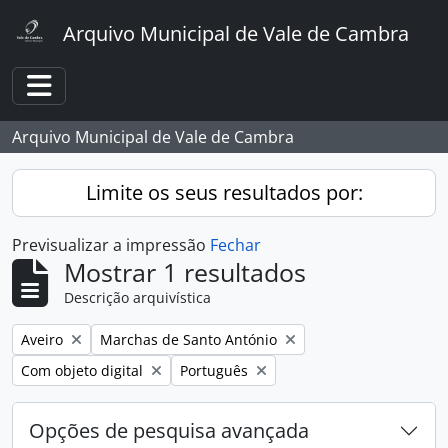
Skip to main content
Arquivo Municipal de Vale de Cambra
Toggle navigation
Arquivo Municipal de Vale de Cambra
Limite os seus resultados por:
Previsualizar a impressão
Fechar
Mostrar 1 resultados
Descrição arquivística
Remover filtro:
Remover filtro:
Aveiro
Marchas de Santo António
Remover filtro:
Remover filtro:
Com objeto digital
Português
Opções de pesquisa avançada