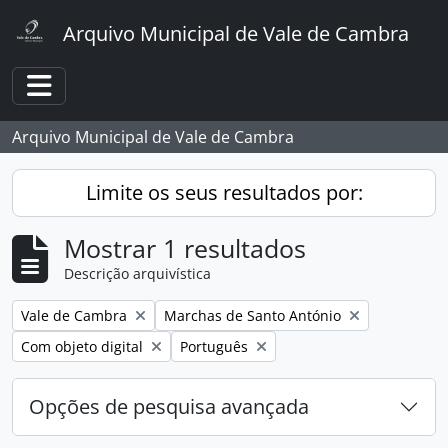
Skip to main content
Arquivo Municipal de Vale de Cambra
Toggle navigation
Arquivo Municipal de Vale de Cambra
Limite os seus resultados por:
Mostrar 1 resultados
Descrição arquivística
Remover filtro:
Remover filtro:
Vale de Cambra
Marchas de Santo António
Remover filtro:
Remover filtro:
Com objeto digital
Português
Opções de pesquisa avançada