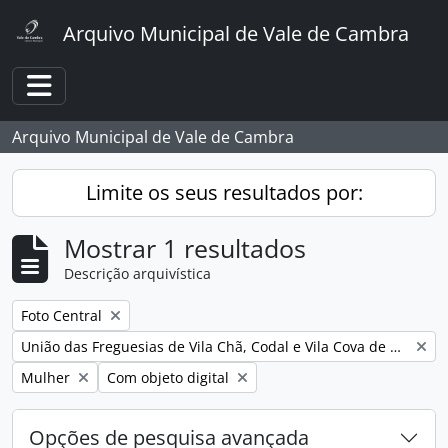
Skip to main content
Arquivo Municipal de Vale de Cambra
Toggle navigation
Arquivo Municipal de Vale de Cambra
Limite os seus resultados por:
Mostrar 1 resultados
Descrição arquivística
Remover filtro:
Foto Central
Remover filtro:
União das Freguesias de Vila Chã, Codal e Vila Cova de Perrinho
Remover filtro:
Remover filtro:
Mulher
Com objeto digital
Opções de pesquisa avançada