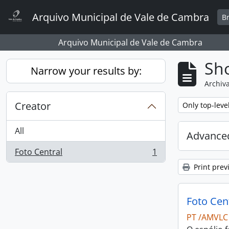
Skip to main content
Arquivo Municipal de Vale de Cambra
B
Arquivo Municipal de Vale de Cambra
Sho
Narrow your results by:
Archiva
Creator
Remove filter:
Only top-leve
All
Advanced
Foto Central
1
, 1 results
Print prev
Foto Cen
PT /AMVLC