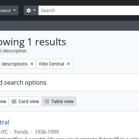
Search
Search options
rowse
wing 1 results
l description
Remove filter:
l descriptions
Foto Central
 search options
iew
Card view
Table view
tral
 /FC
·
Fonds
·
1936-1999