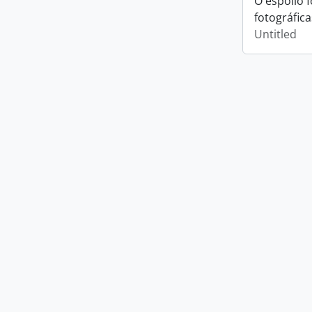
O espólio 
fotográfica
Untitled