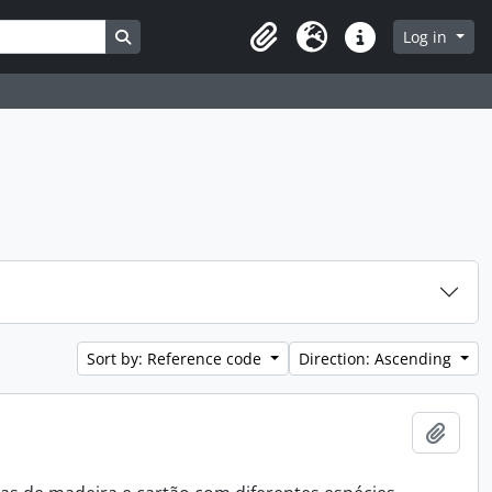
Search in browse page
Log in
Clipboard
Language
Quick links
Sort by: Reference code
Direction: Ascending
Add t