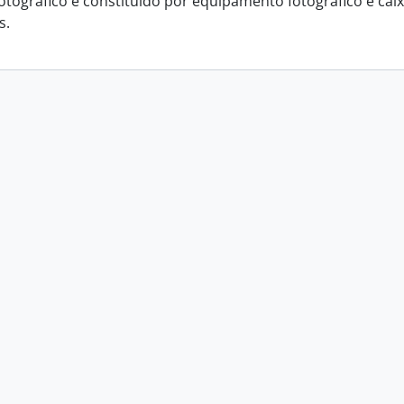
fotográfico é constituído por equipamento fotográfico e cai
s.