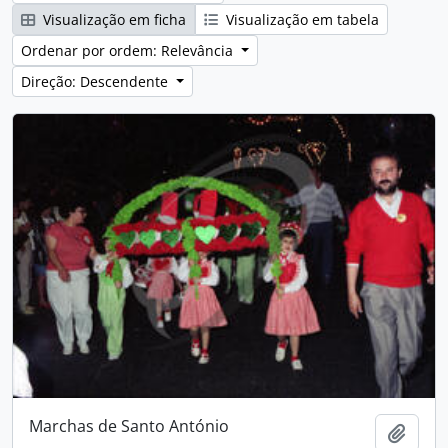
Visualização em ficha
Visualização em tabela
Ordenar por ordem: Relevância
Direção: Descendente
Marchas de Santo António
Adici