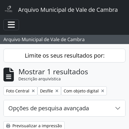
Skip to main content
Arquivo Municipal de Vale de Cambra
Toggle navigation
Arquivo Municipal de Vale de Cambra
Limite os seus resultados por:
Mostrar 1 resultados
Descrição arquivística
Remover filtro:
Remover filtro:
Remover filtro:
Foto Central
Desfile
Com objeto digital
Opções de pesquisa avançada
Previsualizar a impressão