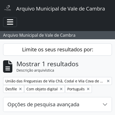
Skip to main content
Arquivo Municipal de Vale de Cambra
Toggle navigation
Arquivo Municipal de Vale de Cambra
Limite os seus resultados por:
Mostrar 1 resultados
Descrição arquivística
Remover filtro:
União das Freguesias de Vila Chã, Codal e Vila Cova de Perrinho
Remover filtro:
Remover filtro:
Remover filtro:
Desfile
Com objeto digital
Português
Opções de pesquisa avançada