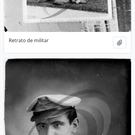
Retrato de militar
Adici