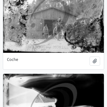
Coche
Adici