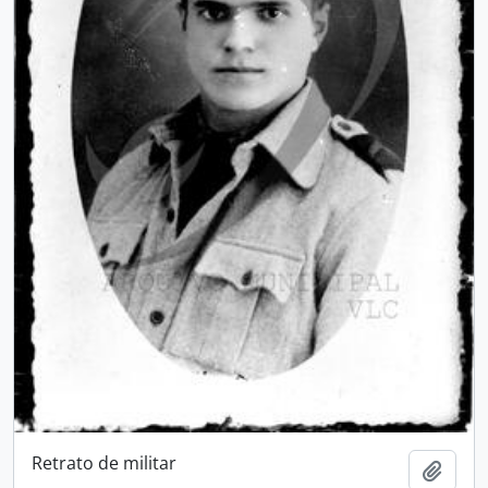
Retrato de militar
Adici