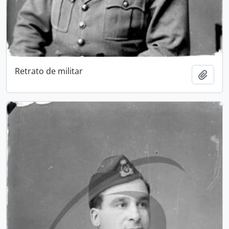
Retrato de militar
Adici