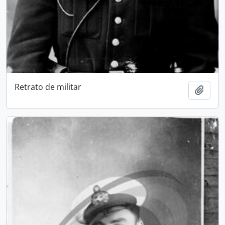
Retrato de militar
Adici