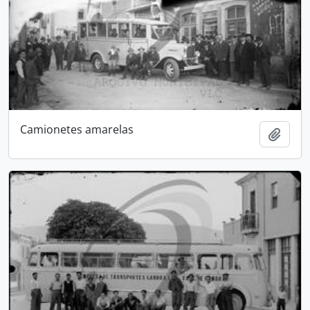
Camionetes amarelas
Adici