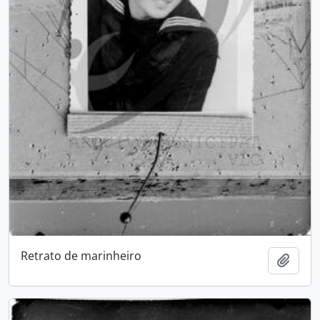
Retrato de marinheiro
Adici