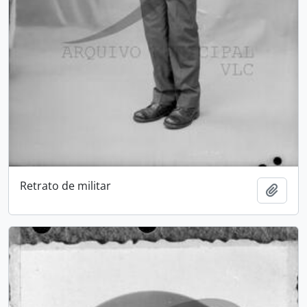
Retrato de militar
Adici