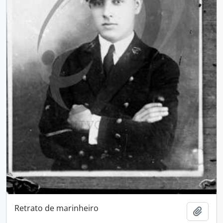
Retrato de marinheiro
Adici