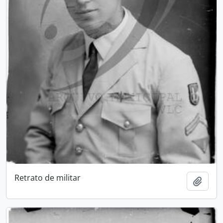
Retrato de militar
Adici