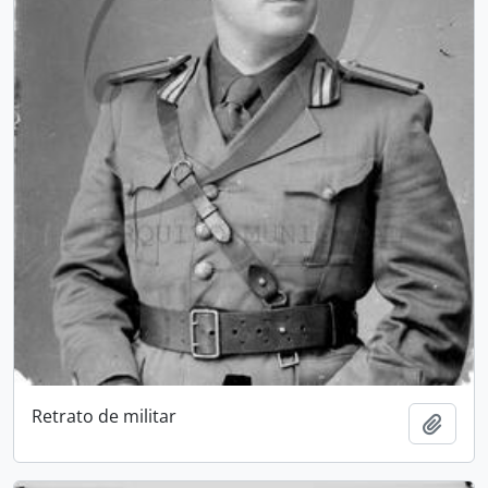
Retrato de militar
Adici