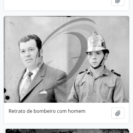
Adici
Retrato de bombeiro com homem
Adici