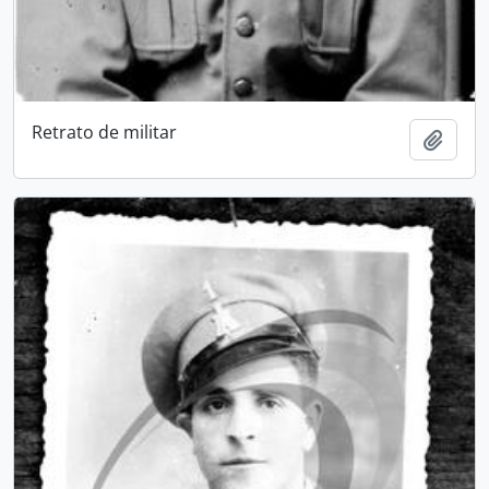
Retrato de militar
Adici