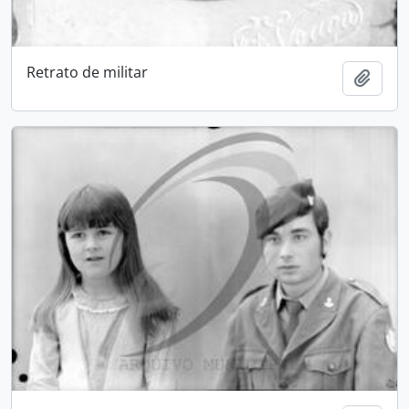
Retrato de militar
Adici