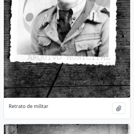
Retrato de militar
Adici