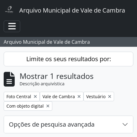
Skip to main content
Arquivo Municipal de Vale de Cambra
Toggle navigation
Arquivo Municipal de Vale de Cambra
Limite os seus resultados por:
Mostrar 1 resultados
Descrição arquivística
Remover filtro:
Remover filtro:
Remover filtro:
Foto Central
Vale de Cambra
Vestuário
Remover filtro:
Com objeto digital
Opções de pesquisa avançada