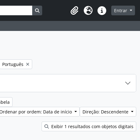
Busque na página de navegação
Entrar
Clipboard
Idioma
Ligações rápidas
tro:
Remover filtro:
Português
abela
Ordenar por ordem: Data de início
Direção: Descendente
Exibir 1 resultados com objetos digitais