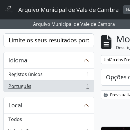
Skip to main content
Arquivo Municipal de Vale de Cambra
N
Arquivo Municipal de Vale de Cambra
Mos
Limite os seus resultados por:
Descriç
Idioma
Remover filtro
União das Fre
Registos únicos
1
Opções d
, 1 resultados
Português
1
, 1 resultados
Previsuali
Local
Todos