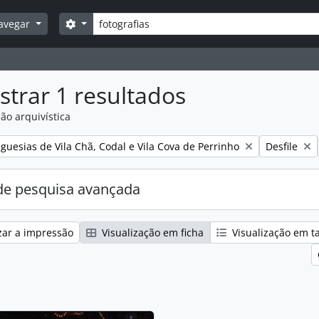
Pesquisar
Opções de busca
avegar
trar 1 resultados
ão arquivística
:
Remover fil
guesias de Vila Chã, Codal e Vila Cova de Perrinho
Desfile
e pesquisa avançada
zar a impressão
Visualização em ficha
Visualização em t