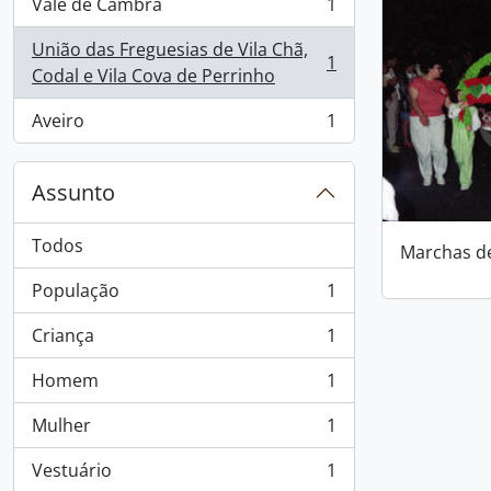
Vale de Cambra
1
, 1 resultados
União das Freguesias de Vila Chã,
1
, 1 resultados
Codal e Vila Cova de Perrinho
Aveiro
1
, 1 resultados
Assunto
Todos
Marchas d
População
1
, 1 resultados
Criança
1
, 1 resultados
Homem
1
, 1 resultados
Mulher
1
, 1 resultados
Vestuário
1
, 1 resultados