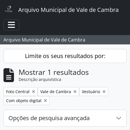
Skip to main content
Arquivo Municipal de Vale de Cambra
Toggle navigation
Arquivo Municipal de Vale de Cambra
Limite os seus resultados por:
Mostrar 1 resultados
Descrição arquivística
Remover filtro:
Remover filtro:
Remover filtro:
Foto Central
Vale de Cambra
Vestuário
Remover filtro:
Com objeto digital
Opções de pesquisa avançada