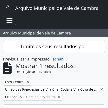
Skip to main content
Arquivo Municipal de Vale de Cambra
Toggle navigation
Arquivo Municipal de Vale de Cambra
Limite os seus resultados por:
Previsualizar a impressão
Fechar
Mostrar 1 resultados
Descrição arquivística
Remover filtro:
Foto Central
Remover filtro:
União das Freguesias de Vila Chã, Codal e Vila Cova de Perrinho
Remover filtro:
Remover filtro:
Criança
Com objeto digital