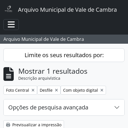
Skip to main content
Arquivo Municipal de Vale de Cambra
Toggle navigation
Arquivo Municipal de Vale de Cambra
Limite os seus resultados por:
Mostrar 1 resultados
Descrição arquivística
Remover filtro:
Remover filtro:
Remover filtro:
Foto Central
Desfile
Com objeto digital
Opções de pesquisa avançada
Previsualizar a impressão