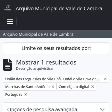
Skip to main content
Arquivo Municipal de Vale de Cambra
Toggle navigation
Arquivo Municipal de Vale de Cambra
Limite os seus resultados por:
Mostrar 1 resultados
Descrição arquivística
Remover filtro:
União das Freguesias de Vila Chã, Codal e Vila Cova de Perrinho
Remover filtro:
Remover filtro:
Marchas de Santo António
Com objeto digital
Remover filtro:
Português
Opções de pesquisa avançada