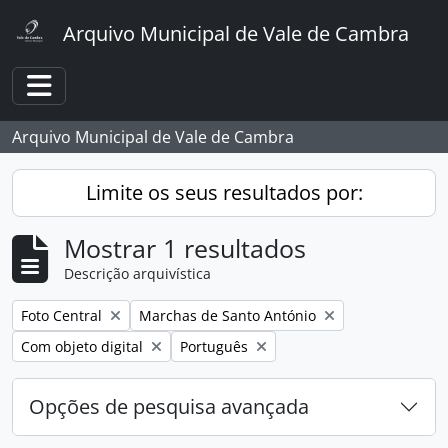
Skip to main content
Arquivo Municipal de Vale de Cambra
Toggle navigation
Arquivo Municipal de Vale de Cambra
Limite os seus resultados por:
Mostrar 1 resultados
Descrição arquivística
Remover filtro:
Remover filtro:
Foto Central
Marchas de Santo António
Remover filtro:
Remover filtro:
Com objeto digital
Português
Opções de pesquisa avançada