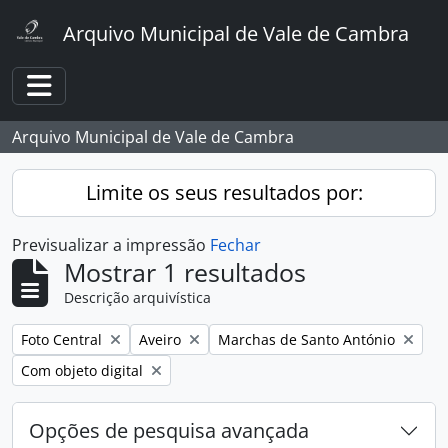
Skip to main content
Arquivo Municipal de Vale de Cambra
Toggle navigation
Arquivo Municipal de Vale de Cambra
Limite os seus resultados por:
Previsualizar a impressão
Fechar
Mostrar 1 resultados
Descrição arquivística
Remover filtro:
Remover filtro:
Remover filtro:
Foto Central
Aveiro
Marchas de Santo António
Remover filtro:
Com objeto digital
Opções de pesquisa avançada