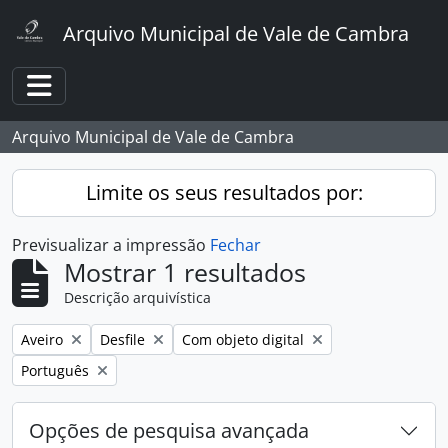
Skip to main content
Arquivo Municipal de Vale de Cambra
Toggle navigation
Arquivo Municipal de Vale de Cambra
Limite os seus resultados por:
Previsualizar a impressão
Fechar
Mostrar 1 resultados
Descrição arquivística
Remover filtro:
Remover filtro:
Remover filtro:
Aveiro
Desfile
Com objeto digital
Remover filtro:
Português
Opções de pesquisa avançada