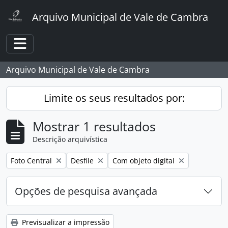
Skip to main content
Arquivo Municipal de Vale de Cambra
Toggle navigation
Arquivo Municipal de Vale de Cambra
Limite os seus resultados por:
Mostrar 1 resultados
Descrição arquivística
Remover filtro:
Remover filtro:
Remover filtro:
Foto Central
Desfile
Com objeto digital
Opções de pesquisa avançada
Previsualizar a impressão