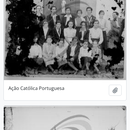
Ação Católica Portuguesa
Adici