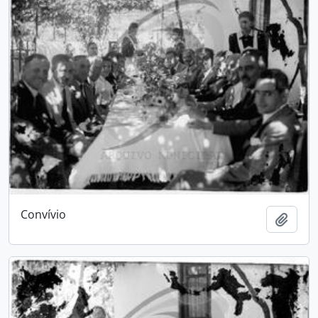
Convívio
Adici