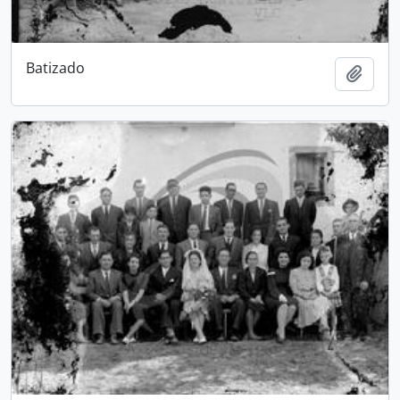
Batizado
Adici