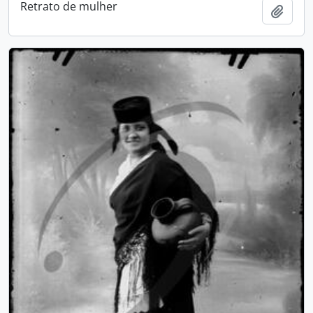
Retrato de mulher
Adici