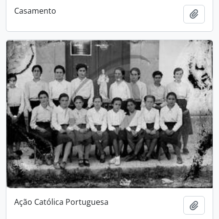
Casamento
Adici
Ação Católica Portuguesa
Adici