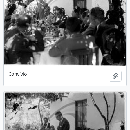
Convívio
Adici