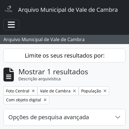
Skip to main content
Arquivo Municipal de Vale de Cambra
Toggle navigation
Arquivo Municipal de Vale de Cambra
Limite os seus resultados por:
Mostrar 1 resultados
Descrição arquivística
Remover filtro:
Remover filtro:
Remover filtro:
Foto Central
Vale de Cambra
População
Remover filtro:
Com objeto digital
Opções de pesquisa avançada