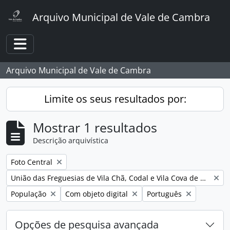
Skip to main content
Arquivo Municipal de Vale de Cambra
Toggle navigation
Arquivo Municipal de Vale de Cambra
Limite os seus resultados por:
Mostrar 1 resultados
Descrição arquivística
Remover filtro:
Foto Central
Remover filtro:
União das Freguesias de Vila Chã, Codal e Vila Cova de Perrinho
Remover filtro:
Remover filtro:
Remover filtro:
População
Com objeto digital
Português
Opções de pesquisa avançada