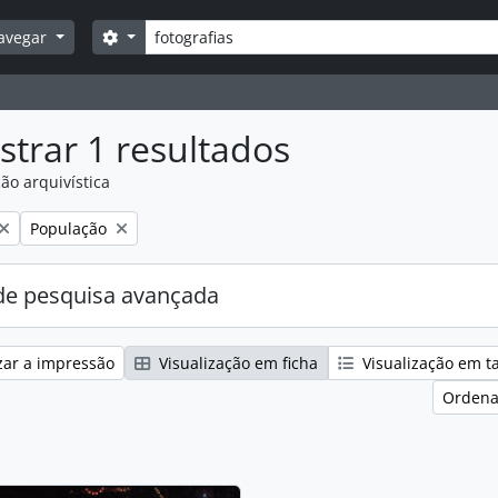
Pesquisar
Opções de busca
avegar
trar 1 resultados
ão arquivística
:
Remover filtro:
População
e pesquisa avançada
zar a impressão
Visualização em ficha
Visualização em t
Ordena