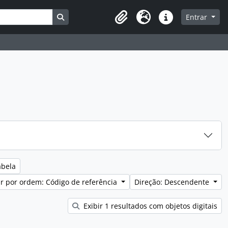
Busque na página de navegação
Entrar
Clipboard
Idioma
Ligações rápidas
abela
r por ordem: Código de referência
Direção: Descendente
Exibir 1 resultados com objetos digitais