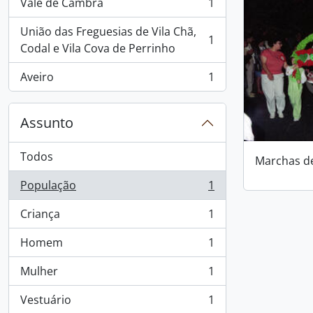
Vale de Cambra
1
, 1 resultados
União das Freguesias de Vila Chã,
1
, 1 resultados
Codal e Vila Cova de Perrinho
Aveiro
1
, 1 resultados
Assunto
Todos
Marchas d
População
1
, 1 resultados
Criança
1
, 1 resultados
Homem
1
, 1 resultados
Mulher
1
, 1 resultados
Vestuário
1
, 1 resultados