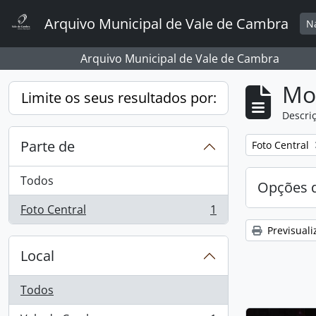
Skip to main content
Arquivo Municipal de Vale de Cambra
N
Arquivo Municipal de Vale de Cambra
Mos
Limite os seus resultados por:
Descriç
Parte de
Remover filtro
Foto Central
Todos
Opções d
Foto Central
1
, 1 resultados
Previsuali
Local
Todos