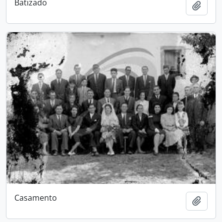
Batizado
Adici
Casamento
Adici