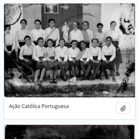
Ação Católica Portuguesa
Adici