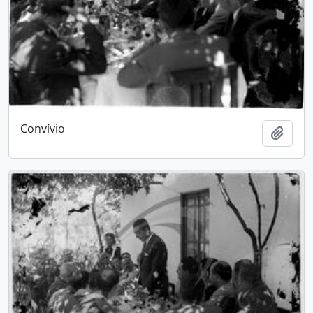
Convívio
Adici