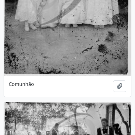
Comunhão
Adici