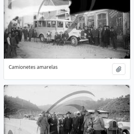
Camionetes amarelas
Add t