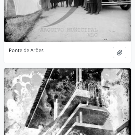
Ponte de Arões
Add t