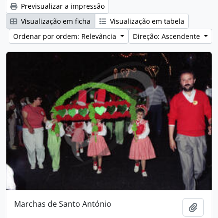
Previsualizar a impressão
Visualização em ficha
Visualização em tabela
Ordenar por ordem: Relevância
Direção: Ascendente
Marchas de Santo António
Adici