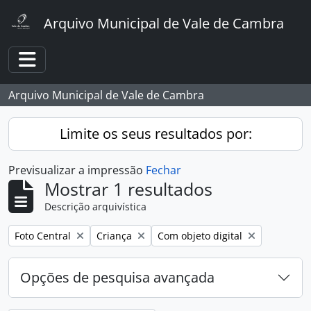
Skip to main content
Arquivo Municipal de Vale de Cambra
Toggle navigation
Arquivo Municipal de Vale de Cambra
Limite os seus resultados por:
Previsualizar a impressão
Fechar
Mostrar 1 resultados
Descrição arquivística
Remover filtro:
Remover filtro:
Remover filtro:
Foto Central
Criança
Com objeto digital
Opções de pesquisa avançada